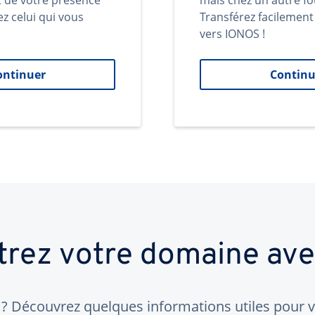
t de votre présence
mais chez un autre fo
ez celui qui vous
Transférez facilemen
vers IONOS !
ontinuer
Continu
trez votre domaine av
 Découvrez quelques informations utiles pour vo