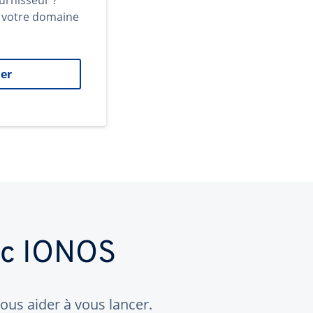
urnisseur ?
t votre domaine
er
ec IONOS
us aider à vous lancer.